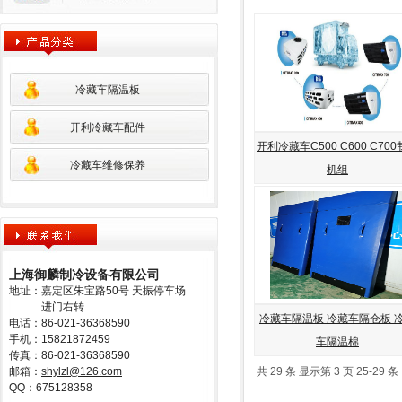
冷藏车隔温板
开利冷藏车配件
开利冷藏车C500 C600 C70
冷藏车维修保养
机组
上海御麟制冷设备有限公司
地址：嘉定区朱宝路50号 天振停车场
进门右转
冷藏车隔温板 冷藏车隔仓板 
电话：86-021-36368590
手机：15821872459
车隔温棉
传真：86-021-36368590
邮箱：
shylzl@126.com
共 29 条 显示第 3 页 25-29 条
QQ：675128358