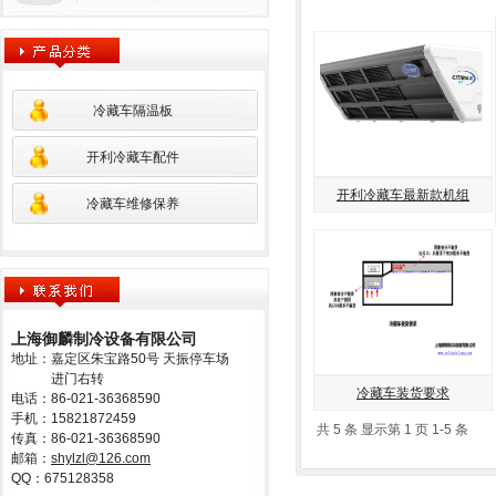
冷藏车隔温板
开利冷藏车配件
开利冷藏车最新款机组
冷藏车维修保养
上海御麟制冷设备有限公司
地址：嘉定区朱宝路50号 天振停车场
进门右转
冷藏车装货要求
电话：86-021-36368590
手机：15821872459
共 5 条 显示第 1 页 1-5 条
传真：86-021-36368590
邮箱：
shylzl@126.com
QQ：675128358